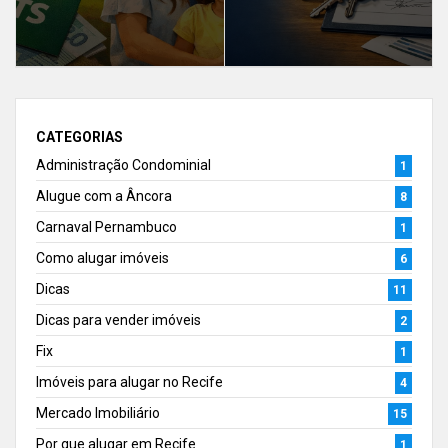
CATEGORIAS
Administração Condominial
1
Alugue com a Âncora
8
Carnaval Pernambuco
1
Como alugar imóveis
6
Dicas
11
Dicas para vender imóveis
2
Fix
1
Imóveis para alugar no Recife
4
Mercado Imobiliário
15
Por que alugar em Recife
1