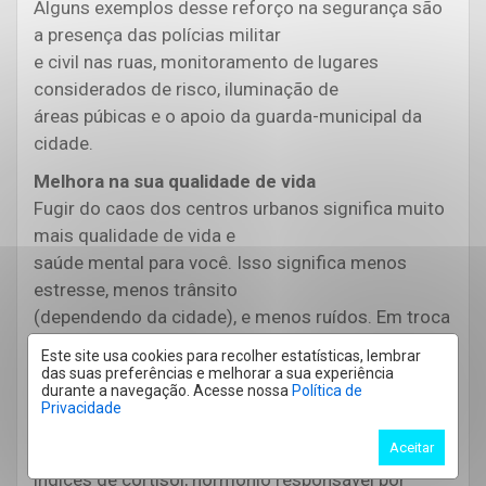
Alguns exemplos desse reforço na segurança são
a presença das polícias militar
e civil nas ruas, monitoramento de lugares
considerados de risco, iluminação de
áreas púbicas e o apoio da guarda-municipal da
cidade.
Melhora na sua qualidade de vida
Fugir do caos dos centros urbanos significa muito
mais qualidade de vida e
saúde mental para você. Isso significa menos
estresse, menos trânsito
(dependendo da cidade), e menos ruídos. Em troca
disso, você ganha o barulho
Este site usa cookies para recolher estatísticas, lembrar
das ondas, do vento, das folhas das árvores
das suas preferências e melhorar a sua experiência
durante a navegação. Acesse nossa
Política de
chacoalhando e,
Privacidade
consequentemente, muito mais sensação de
Aceitar
relaxamento, que influencia nossos
índices de cortisol, hormônio responsável por