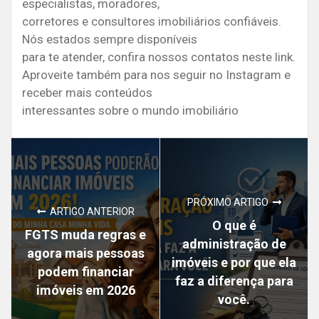
especialistas, moradores,
corretores e consultores imobiliários confiáveis.
Nós estados sempre disponíveis
para te atender, confira nossos contatos neste link.
Aproveite também para nos seguir no Instagram e
receber mais conteúdos
interessantes sobre o mundo imobiliário
PRÓXIMO ARTIGO
ARTIGO ANTERIOR
O que é
FGTS muda regras e
administração de
agora mais pessoas
imóveis e por que ela
podem financiar
faz a diferença para
imóveis em 2026
você.