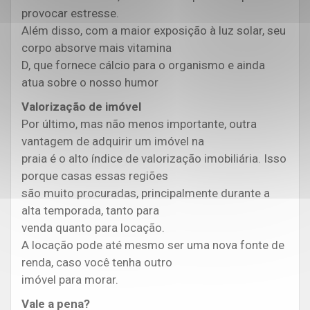
provocar estresse.
Além disso, com a maior exposição à luz solar, seu
corpo absorve mais vitamina
D, que fornece cálcio para o organismo e ainda
atua sobre o nosso humor
Valorização de imóvel
Por último, mas não menos importante, outra
vantagem de adquirir um imóvel na
praia é o alto índice de valorização imobiliária. Isso
porque casas essas regiões
são muito procuradas, principalmente durante a
alta temporada, tanto para
venda quanto para locação.
A locação pode até mesmo ser uma nova fonte de
renda, caso você tenha outro
imóvel para morar.
Vale a pena?