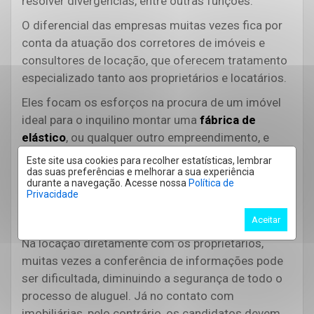
resolver divergências, entre outras funções.
O diferencial das empresas muitas vezes fica por
conta da atuação dos corretores de imóveis e
consultores de locação, que oferecem tratamento
especializado tanto aos proprietários e locatários.
Eles focam os esforços na procura de um imóvel
ideal para o inquilino montar uma
fábrica de
elástico
, ou qualquer outro empreendimento, e
muitas vezes contam com uma ampla lista de
Este site usa cookies para recolher estatísticas, lembrar
contatos, proporcional à experiência do
das suas preferências e melhorar a sua experiência
durante a navegação. Acesse nossa
Política de
profissional.
Privacidade
Análise para cadastro
Aceitar
Na locação diretamente com os proprietários,
muitas vezes a conferência de informações pode
ser dificultada, diminuindo a segurança de todo o
processo de aluguel. Já no contato com
imobiliárias, pelo contrário, os candidatos devem