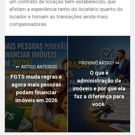
um contrato de locação bem estabelecido, que
afetam a experiência tanto do locatário quanto do
locador e tornam as transações ainda mais
compensadoras.
PRÓXIMO ARTIGO
ARTIGO ANTERIOR
O que é
FGTS muda regras e
administração de
agora mais pessoas
imóveis e por que ela
podem financiar
faz a diferença para
imóveis em 2026
você.