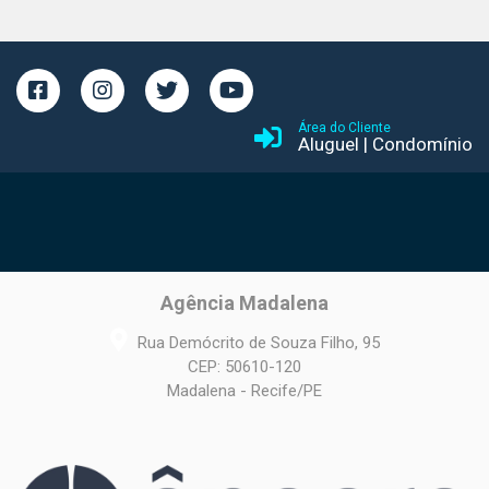
Área do Cliente
Aluguel
|
Condomínio
Agência Madalena
Rua Demócrito de Souza Filho, 95
CEP: 50610-120
Madalena - Recife/PE