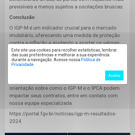
previsíveis e menos sujeitos a oscilações bruscas.
Conclusão
O IGP-M é um indicador crucial para o mercado
imobiliário, oferecendo uma medida de proteção
contra a inflação e ajudando a ajustar os valores
de aluguel conforme as condições econômicas. Na
Este site usa cookies para recolher estatísticas, lembrar
das suas preferências e melhorar a sua experiência
Âncora Imobiliária, estamos comprometidos em
durante a navegação. Acesse nossa
Política de
Privacidade
fornecer a você informações atualizadas e suporte
para que suas transações imobiliárias sejam
Aceitar
seguras e transparentes. Para mais informações e
orientação sobre como o IGP-M e o IPCA podem
impactar seus contratos, entre em contato com
nossa equipe especializada.
https://portal.fgv.br/noticias/igp-m-resultados-
2024