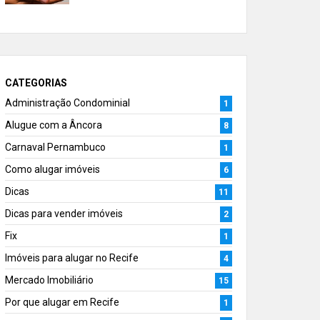
CATEGORIAS
Administração Condominial
1
Alugue com a Âncora
8
Carnaval Pernambuco
1
Como alugar imóveis
6
Dicas
11
Dicas para vender imóveis
2
Fix
1
Imóveis para alugar no Recife
4
Mercado Imobiliário
15
Por que alugar em Recife
1