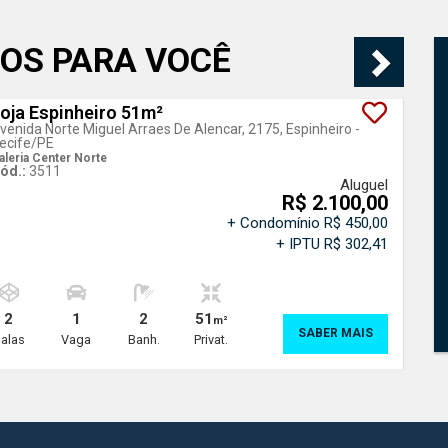
OS PARA VOCÊ
oja Espinheiro 51m²
venida Norte Miguel Arraes De Alencar, 2175, Espinheiro -
ecife
/PE
aleria Center Norte
ód.:
3511
Aluguel
R$ 2.100,00
+ Condomínio R$ 450,00
+ IPTU R$ 302,41
2
1
2
51
m²
SABER MAIS
alas
Vaga
Banh.
Privat.