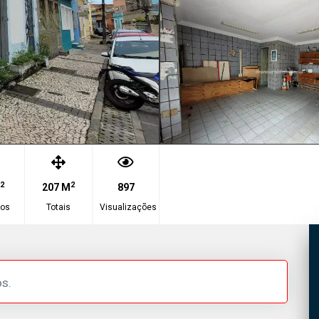
2
2
207 M
897
vos
Totais
Visualizações
s.