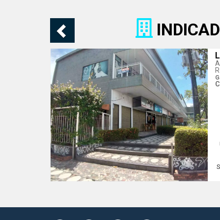
INDICAD
L
A
R
G
C
S