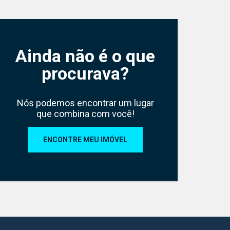
Ainda não é o que
Loja Cordeiro 30m
Avenida Inácio Monteiro,
procurava?
Cód.:
4840
Nós podemos encontrar um lugar
que combina com você!
ENCONTRE MEU IMÓVEL
1
1
30
Sala
Banh.
Pri