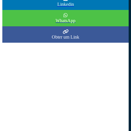
Linkedin
WhatsApp
APARTAMENTO 3 QUARTOS VARZEA 71M²
Rua Emiliano Braga, 1019, Varzea - Recife
/PE
Obter um Link
Prive Jardim dos Ipês
Cód.:
7411