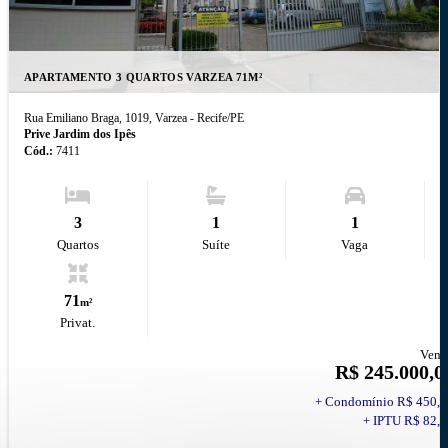
APARTAMENTO 3 QUARTOS VARZEA 71M²
Rua Emiliano Braga, 1019, Varzea - Recife
/PE
Prive Jardim dos Ipês
Cód.:
7411
3
1
1
Quartos
Suíte
Vaga
71
m²
Privat.
Vend
R$ 245.000,0
+ Condomínio R$ 450,0
+ IPTU R$ 82,9