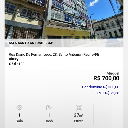
SALA SANTO ANTONIO 27M²
Rua Diário De Pernambuco, 28, Santo Antonio - Recife
/PE
Bitury
Cód.:
199
Aluguel
R$ 700,00
+ Condomínio R$ 380,00
+ IPTU R$ 72,56
1
1
27
m²
Sala
Banh.
Privat.