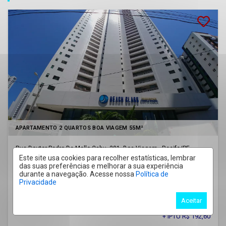
APARTAMENTO 2 QUARTOS BOA VIAGEM 55M²
Rua Doutor Pedro De Mello Cahu, 201, Boa Viagem - Recife
/PE
Beach Class Santa Maria
Este site usa cookies para recolher estatísticas, lembrar
Cód.:
4868
das suas preferências e melhorar a sua experiência
durante a navegação. Acesse nossa
Política de
Venda
Privacidade
R$ 550.000,00
Aceitar
+ Condomínio R$ 724,34
+ IPTU R$ 192,60