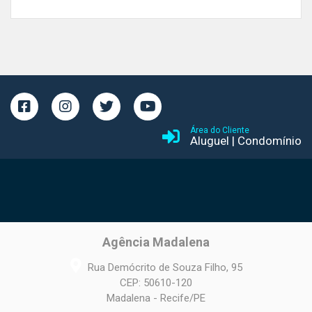
Área do Cliente
Aluguel
|
Condomínio
Agência Madalena
Rua Demócrito de Souza Filho, 95
CEP: 50610-120
Madalena - Recife/PE