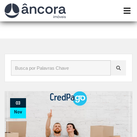
Início
»
Blog
»
imoveis para alugar no Recife
03
Nov