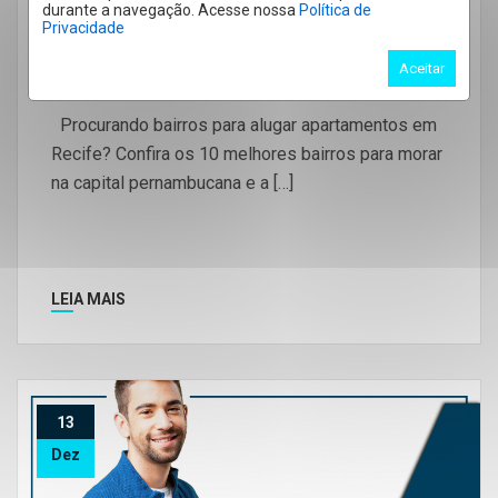
durante a navegação. Acesse nossa
Política de
Os 10 Melhores Bairros Para Alugar
Privacidade
Apartamentos No Recife E A Sua
Aceitar
Faixa De Preço
Procurando bairros para alugar apartamentos em
Recife? Confira os 10 melhores bairros para morar
na capital pernambucana e a […]
LEIA MAIS
13
Dez