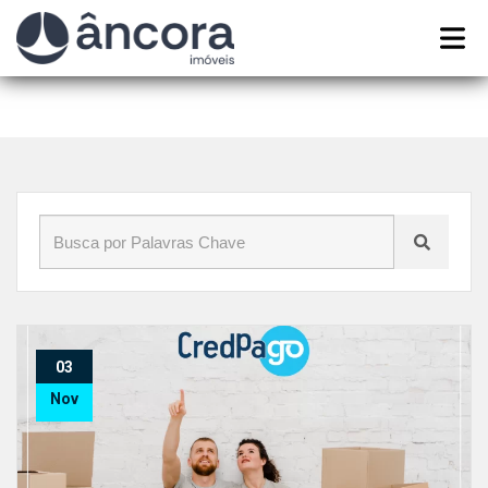
Início
»
Blog
»
#imobiliaria
03
Nov