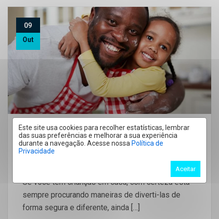
09
Out
Este site usa cookies para recolher estatísticas, lembrar
Sem categoria
das suas preferências e melhorar a sua experiência
durante a navegação. Acesse nossa
Política de
10 Formas Muito Criativas Para
Privacidade
Divertir As Crianças Em Casa
Aceitar
Se você tem crianças em casa, com certeza está
sempre procurando maneiras de diverti-las de
forma segura e diferente, ainda […]